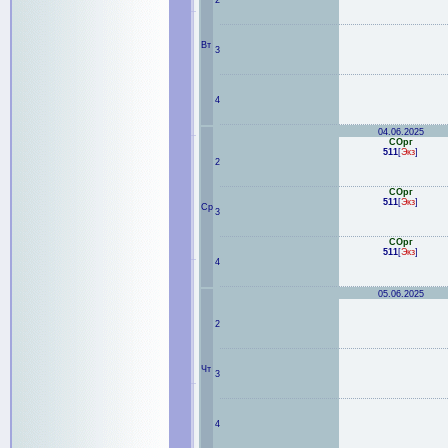
2
Вт
3
4
04.06.2025
СОрг
511
[
Экз
]
2
СОрг
511
[
Экз
]
Ср
3
СОрг
511
[
Экз
]
4
05.06.2025
2
Чт
3
4