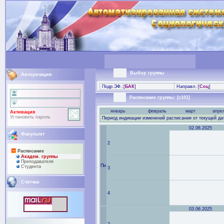
Выбор группы
Авторизация
Подр.ЭФ.:[
БАК
]
Направл.:[
Соц
]
Расписание группы: [с101]
январь
февраль
март
апре
Активация
Установить пароль
Период индикации изменений расписания от текущей да
02.06.2025
Факультет
2
Расписание
Академ. группы
Преподaвателя
Пн
Студента
3
Счётчик
4
03.06.2025