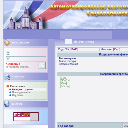
Выбор группы
Авторизация
Подр.ЭФ.:[
БАК
]
Направл.:[
Соц
]
Подразделения факул
Бакалавриат
Магистратура
Активация
Администрация
Установить пароль
Направления/прогр
Факультет
[Соц]
[ППиСН]
[Мен]
Расписание
[ВОсоц]
Академ. группы
Преподaвателя
Студента
Счётчик
Год набора: