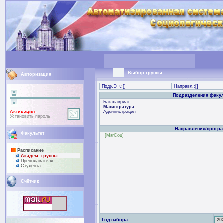
Выбор группы
Авторизация
Подр.ЭФ.:[
]
Направл.:[
]
Подразделения факул
Бакалавриат
Магистратура
Активация
Администрация
Установить пароль
Направления/прогр
Факультет
[МагСоц]
Расписание
Академ. группы
Преподaвателя
Студента
Счётчик
Год набора: