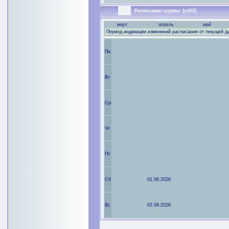
Расписание группы: [с403]
март
апрель
май
Период индикации изменений расписания от текущей д
Пн
Вт
Ср
Чт
Пт
Сб
01.08.2026
Вс
02.08.2026