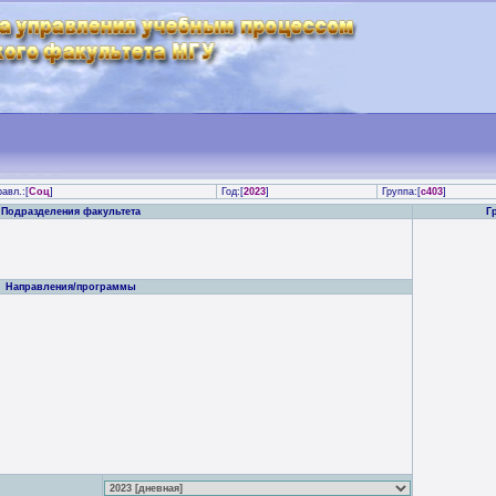
авл.:[
Соц
]
Год:[
2023
]
Группа:[
с403
]
Подразделения факультета
Г
Направления/программы