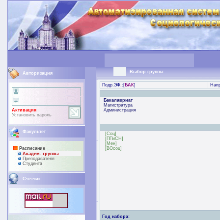
Выбор группы
Авторизация
Подр.ЭФ.:[
БАК
]
Напр
Бакалавриат
Магистратура
Активация
Администрация
Установить пароль
Факультет
[Соц]
[ППиСН]
[Мен]
Расписание
[ВОсоц]
Академ. группы
Преподaвателя
Студента
Счётчик
Год набора: