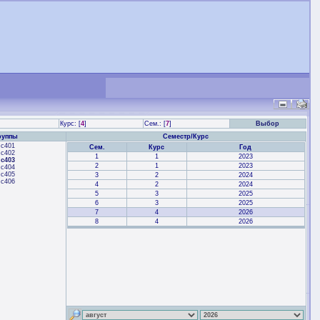
Курс: [
4
]
Сем.: [
7
]
Выбор
руппы
Семестр/Курс
с401
Сем.
Курс
Год
с402
1
1
2023
с403
2
1
2023
с404
с405
3
2
2024
с406
4
2
2024
5
3
2025
6
3
2025
7
4
2026
8
4
2026